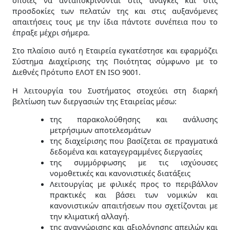
cookies,
προσδοκίες των πελατών της και στις αυξανόμενες
ορισμένες
απαιτήσεις τους με την ίδια πάντοτε συνέπεια που το
λειτουργίες
έπραξε μέχρι σήμερα.
θα
εξαφανιστούν
Στο πλαίσιο αυτό η Εταιρεία εγκατέστησε και εφαρμόζει
από τον
Σύστημα Διαχείρισης της Ποιότητας σύμφωνο με το
ιστότοπο.
Διεθνές Πρότυπο ΕΛΟΤ ΕΝ ISO 9001.
Η λειτουργία του Συστήματος στοχεύει στη διαρκή
βελτίωση των διεργασιών της Εταιρείας μέσω:
Marketing
Μοιράζοντας
της παρακολούθησης και ανάλυσης
τα
μετρήσιμων αποτελεσμάτων
ενδιαφέροντα
της διαχείρισης που βασίζεται σε πραγματικά
και τη
δεδομένα και καταγεγραμμένες διεργασίες
συμπεριφορά
της συμμόρφωσης με τις ισχύουσες
σας καθώς
νομοθετικές και κανονιστικές διατάξεις
επισκέπτεστε
Λειτουργίας με φιλικές προς το περιβάλλον
τον ιστότοπό
πρακτικές και βάσει των νομικών και
μας, αυξάνετε
κανονιστικών απαιτήσεων που σχετίζονται με
την πιθανότητα
την κλιματική αλλαγή.
να δείτε
της αναγνώρισης και αξιολόγησης απειλών και
εξατομικευμένο