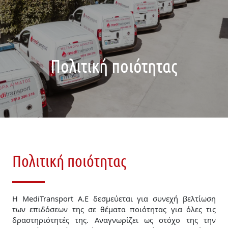
Πολιτική ποιότητας
Απαραίτητα
Αυτά τα
cookies δεν
είναι
προαιρετικά.
Απαιτούνται
για τη
Πολιτική ποιότητας
λειτουργία
του
ιστότοπου.
Η MediTransport A.Ε δεσμεύεται για συνεχή βελτίωση
των επιδόσεων της σε θέματα ποιότητας για όλες τις
Στατιστικά
δραστηριότητές της. Αναγνωρίζει ως στόχο της την
Για να