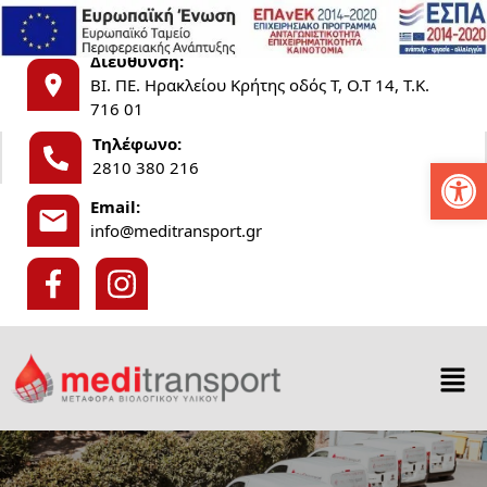
×
Διεύθυνση:
ΒΙ. ΠΕ. Ηρακλείου Κρήτης οδός Τ, Ο.Τ 14, Τ.Κ.
716 01
Τηλέφωνο:
Ανοίξτε
2810 380 216
Email:
info@meditransport.gr