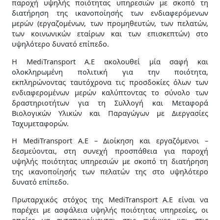
παροχή υψηλής ποιότητας υπηρεσιών με σκοπό τη
βελτιώσουμε τη
διατήρηση της ικανοποίησής των ενδιαφερόμενων
λειτουργικότητα
μερών (εργαζομένων, των προμηθευτών, των πελατών,
και τη δομή του
των κοινωνικών εταίρων και των επισκεπτών) στο
ιστότοπου, με
υψηλότερο δυνατό επίπεδο.
βάση τον τρόπο
χρήσης του
Η MediTransport A.Ε ακολουθεί μία σαφή και
ιστότοπου.
ολοκληρωμένη πολιτική για την ποιότητα,
εκπληρώνοντας ταυτόχρονα τις προσδοκίες όλων των
ενδιαφερομένων μερών καλύπτοντας το σύνολο των
Εμπειρία
δραστηριοτήτων για τη Συλλογή και Μεταφορά
Προκειμένου
Βιολογικών Υλικών και Παραγώγων με Διεργασίες
ο ιστότοπός
Ταχυμεταφορών.
μας να
λειτουργεί
Η MediTransport A.Ε – Διοίκηση και εργαζόμενοι –
όσο το
δεσμεύονται, στη συνεχή προσπάθεια για παροχή
δυνατόν
υψηλής ποιότητας υπηρεσιών με σκοπό τη διατήρηση
καλύτερα
της ικανοποίησής των πελατών της στο υψηλότερο
κατά την
δυνατό επίπεδο.
επίσκεψή
σας. Εάν
Πρωταρχικός στόχος της MediTransport A.Ε είναι να
αρνηθείτε
παρέχει με ασφάλεια υψηλής ποιότητας υπηρεσίες, οι
αυτά τα
οποίες να ανταποκρίνονται στις ανάγκες και στις